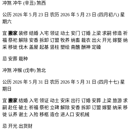
冲煞 冲牛 (辛丑) 煞西
公历 2026 年 5 月 23 日 农历 2026 年 5 月 23 日 (四月初八) 星
期六
宜
搬家
装修 结婚 入宅 领证 动土 安门 订婚 上梁 求嗣 修造 祈
福 祭祀 解除 安香 拆卸 订盟 牧养 纳畜 裁衣 出火 开光 嫁娶 纳
采 移徙 伐木 盖屋 起基 竖柱 塑绘 斋醮 酬神 定磉
忌 安葬 栽种
冲煞 冲猴 (戊申) 煞北
公历 2026 年 5 月 31 日 农历 2026 年 5 月 31 日 (四月十七) 星
期日
宜
搬家
结婚 入宅 领证 动土 安床 出行 订婚 安葬 上梁 旅游 求
嗣 赴任 破土 祈福 祭祀 立碑 解除 安香 拆卸 订盟 嫁娶 纳采 移
徙 认养 谢土 入殓 移柩 造仓 进人口 安机械
忌 开光 出货财