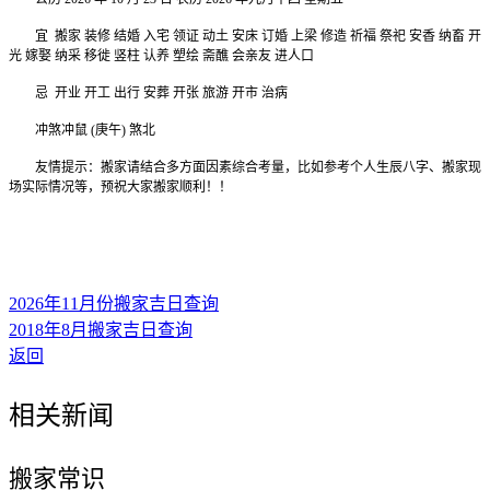
宜 搬家 装修 结婚 入宅 领证 动土 安床 订婚 上梁 修造 祈福 祭祀 安香 纳畜 开
光 嫁娶 纳采 移徙 竖柱 认养 塑绘 斋醮 会亲友 进人口
忌 开业 开工 出行 安葬 开张 旅游 开市 治病
冲煞冲鼠 (庚午) 煞北
友情提示：搬家请结合多方面因素综合考量，比如参考个人生辰八字、搬家现
场实际情况等，预祝大家搬家顺利！！
2026年11月份搬家吉日查询
2018年8月搬家吉日查询
返回
相关新闻
搬家常识