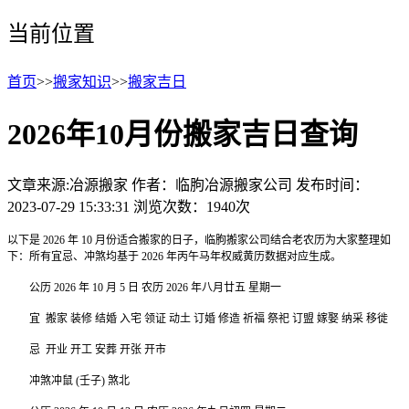
当前位置
首页
>>
搬家知识
>>
搬家吉日
2026年10月份搬家吉日查询
文章来源:冶源搬家
作者：临朐冶源搬家公司
发布时间：
2023-07-29 15:33:31
浏览次数：1940次
以下是 2026 年 10 月份适合搬家的日子，临朐搬家公司结合老农历为大家整理如
下：
所有宜忌、冲煞均基于 2026 年丙午马年权威黄历数据对应生成。
公历 2026 年 10 月 5 日 农历 2026 年八月廿五 星期一
宜 搬家 装修 结婚 入宅 领证 动土 订婚 修造 祈福 祭祀 订盟 嫁娶 纳采 移徙
忌 开业 开工 安葬 开张 开市
冲煞冲鼠 (壬子) 煞北